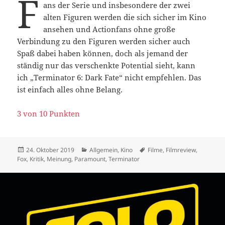
F
ans der Serie und insbesondere der zwei
alten Figuren werden die sich sicher im Kino
ansehen und Actionfans ohne große
Verbindung zu den Figuren werden sicher auch
Spaß dabei haben können, doch als jemand der
ständig nur das verschenkte Potential sieht, kann
ich „Terminator 6: Dark Fate“ nicht empfehlen. Das
ist einfach alles ohne Belang.
3 von 10 Punkten
Veröffentlicht
Kategorien
Schlagwörter
24. Oktober 2019
Allgemein
,
Kino
Filme
,
Filmreview
,
am
Fox
,
Kritik
,
Meinung
,
Paramount
,
Terminator