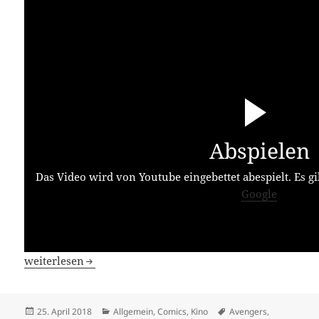
Abspielen
Das Video wird von Youtube eingebettet abespielt. Es gi
Google
Avengers: Infinity War
weiterlesen
Veröffentlicht
Kategorien
Schlagwörter
25. April 2018
Allgemein
,
Comics
,
Kino
Avengers
,