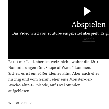
Abspielen
Das Video wird von Youtube eingebettet abespielt. Es gi
Google
Es tut mir Leid, aber ich weiß nicht, woher die 13(!)
Nominierungen für „Shape of Water“ kommen.
Sicher, es ist ein süßer kleiner Film. Aber auch eher
nischig und vom Gefühl eher eine Monster-der-
Woche-Akte-X-Episode, auf zwei Stunden
aufgeblasen.
Shape of Water – das Flüstern des Wassers
weiterlesen