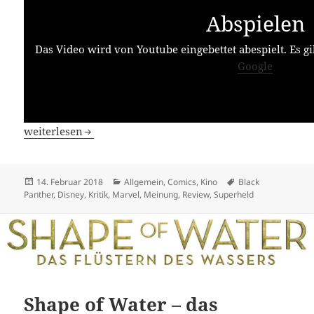
Abspielen
Das Video wird von Youtube eingebettet abespielt. Es gi
Google
Black Panther
weiterlesen
Veröffentlicht
Kategorien
Schlagwörter
14. Februar 2018
Allgemein
,
Comics
,
Kino
Black
am
Panther
,
Disney
,
Kritik
,
Marvel
,
Meinung
,
Review
,
Superheld
Shape of Water – das