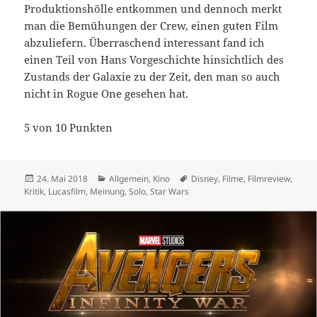
Produktionshölle entkommen und dennoch merkt
man die Bemühungen der Crew, einen guten Film
abzuliefern. Überraschend interessant fand ich
einen Teil von Hans Vorgeschichte hinsichtlich des
Zustands der Galaxie zu der Zeit, den man so auch
nicht in Rogue One gesehen hat.
5 von 10 Punkten
Veröffentlicht
Kategorien
Schlagwörter
24. Mai 2018
Allgemein
,
Kino
Disney
,
Filme
,
Filmreview
,
am
Kritik
,
Lucasfilm
,
Meinung
,
Solo
,
Star Wars