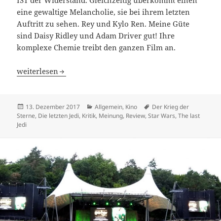
IST der Widerstand. Gleichzeitig überkommt einen
eine gewaltige Melancholie, sie bei ihrem letzten
Auftritt zu sehen. Rey und Kylo Ren. Meine Güte
sind Daisy Ridley und Adam Driver gut! Ihre
komplexe Chemie treibt den ganzen Film an.
Star Wars: Die letzten Jedi
weiterlesen
Veröffentlicht
Kategorien
Schlagwörter
13. Dezember 2017
Allgemein
,
Kino
Der Krieg der
am
Sterne
,
Die letzten Jedi
,
Kritik
,
Meinung
,
Review
,
Star Wars
,
The last
Jedi