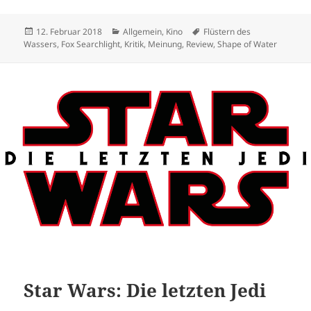
Veröffentlicht
Kategorien
Schlagwörter
12. Februar 2018
Allgemein
,
Kino
Flüstern des
am
Wassers
,
Fox Searchlight
,
Kritik
,
Meinung
,
Review
,
Shape of Water
Star Wars: Die letzten Jedi