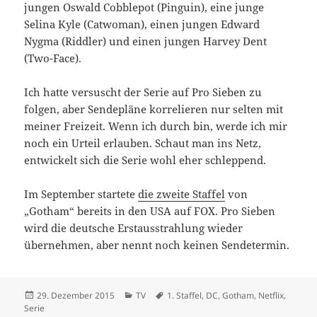
jungen Oswald Cobblepot (Pinguin), eine junge
Selina Kyle (Catwoman), einen jungen Edward
Nygma (Riddler) und einen jungen Harvey Dent
(Two-Face).
Ich hatte versuscht der Serie auf Pro Sieben zu
folgen, aber Sendepläne korrelieren nur selten mit
meiner Freizeit. Wenn ich durch bin, werde ich mir
noch ein Urteil erlauben. Schaut man ins Netz,
entwickelt sich die Serie wohl eher schleppend.
Im September startete
die zweite Staffel
von
„Gotham“ bereits in den USA auf FOX. Pro Sieben
wird die deutsche Erstausstrahlung wieder
übernehmen, aber nennt noch keinen Sendetermin.
Veröffentlicht
Kategorien
Schlagwörter
29. Dezember 2015
TV
1. Staffel
,
DC
,
Gotham
,
Netflix
,
am
Serie