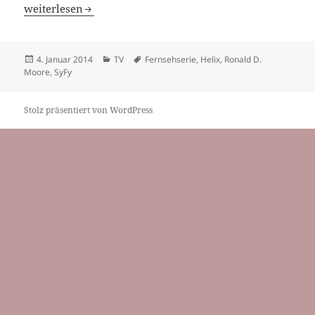
HELIX: Ron Moore ab 10. Januar mit neuer Serie auf SyFy
weiterlesen
Veröffentlicht
Kategorien
Schlagwörter
4. Januar 2014
TV
Fernsehserie
,
Helix
,
Ronald D.
am
Moore
,
SyFy
Stolz präsentiert von WordPress