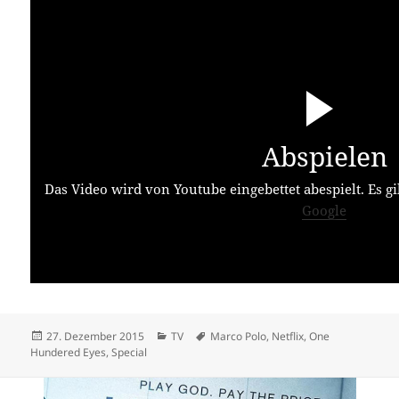
Abspielen
Das Video wird von Youtube eingebettet abespielt. Es gi
Google
Veröffentlicht
Kategorien
Schlagwörter
27. Dezember 2015
TV
Marco Polo
,
Netflix
,
One
am
Hundered Eyes
,
Special