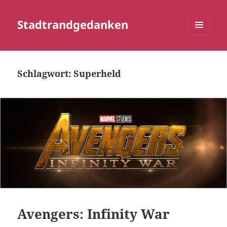
Stadtrandgedanken
MENÜ
UND
WIDGETS
Schlagwort:
Superheld
Avengers: Infinity War