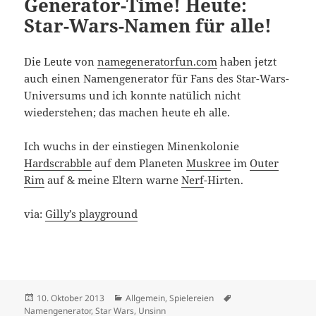
Generator-Time! Heute:
Star-Wars-Namen für alle!
Die Leute von
namegeneratorfun.com
haben jetzt
auch einen Namengenerator für Fans des Star-Wars-
Universums und ich konnte natülich nicht
wiederstehen; das machen heute eh alle.
Ich wuchs in der einstiegen Minenkolonie
Hardscrabble
auf dem Planeten
Muskree
im
Outer
Rim
auf & meine Eltern warne
Nerf
-Hirten.
via:
Gilly’s playground
Veröffentlicht
Kategorien
Schlagwörter
10. Oktober 2013
Allgemein
,
Spielereien
am
Namengenerator
,
Star Wars
,
Unsinn