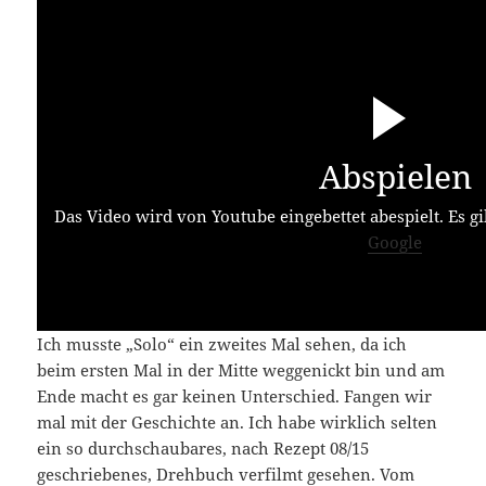
Abspielen
Das Video wird von Youtube eingebettet abespielt. Es gi
Google
Ich musste „Solo“ ein zweites Mal sehen, da ich
beim ersten Mal in der Mitte weggenickt bin und am
Ende macht es gar keinen Unterschied. Fangen wir
mal mit der Geschichte an. Ich habe wirklich selten
ein so durchschaubares, nach Rezept 08/15
geschriebenes, Drehbuch verfilmt gesehen. Vom