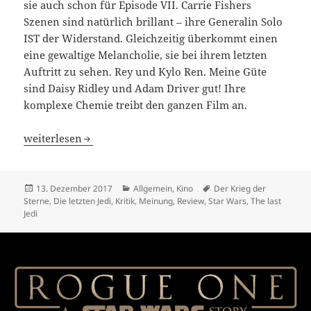
sie auch schon für Episode VII. Carrie Fishers
Szenen sind natürlich brillant – ihre Generalin Solo
IST der Widerstand. Gleichzeitig überkommt einen
eine gewaltige Melancholie, sie bei ihrem letzten
Auftritt zu sehen. Rey und Kylo Ren. Meine Güte
sind Daisy Ridley und Adam Driver gut! Ihre
komplexe Chemie treibt den ganzen Film an.
Star Wars: Die letzten Jedi
weiterlesen
Veröffentlicht
Kategorien
Schlagwörter
13. Dezember 2017
Allgemein
,
Kino
Der Krieg der
am
Sterne
,
Die letzten Jedi
,
Kritik
,
Meinung
,
Review
,
Star Wars
,
The last
Jedi