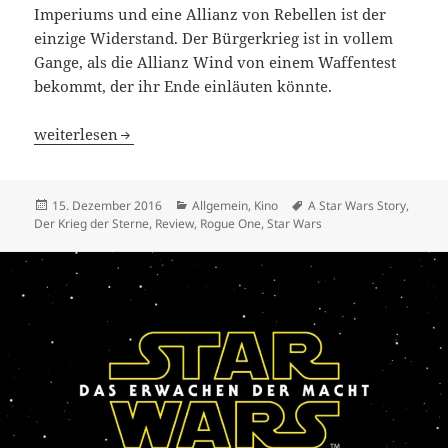
Imperiums und eine Allianz von Rebellen ist der
einzige Widerstand. Der Bürgerkrieg ist in vollem
Gange, als die Allianz Wind von einem Waffentest
bekommt, der ihr Ende einläuten könnte.
Rogue One – A Star Wars Story
weiterlesen
Veröffentlicht
Kategorien
Schlagwörter
15. Dezember 2016
Allgemein
,
Kino
A Star Wars Story
,
am
Der Krieg der Sterne
,
Review
,
Rogue One
,
Star Wars