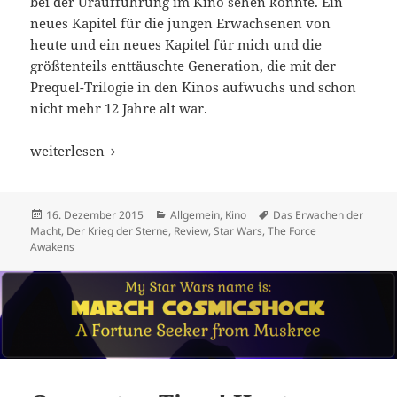
bei der Uraufführung im Kino sehen konnte. Ein
neues Kapitel für die jungen Erwachsenen von
heute und ein neues Kapitel für mich und die
größtenteils enttäuschte Generation, die mit der
Prequel-Trilogie in den Kinos aufwuchs und schon
nicht mehr 12 Jahre alt war.
Star Wars – Das Erwachen der Macht
weiterlesen
Veröffentlicht
Kategorien
Schlagwörter
16. Dezember 2015
Allgemein
,
Kino
Das Erwachen der
am
Macht
,
Der Krieg der Sterne
,
Review
,
Star Wars
,
The Force
Awakens