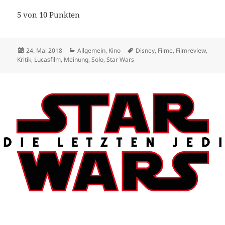
5 von 10 Punkten
Veröffentlicht
Kategorien
Schlagwörter
24. Mai 2018
Allgemein
,
Kino
Disney
,
Filme
,
Filmreview
,
am
Kritik
,
Lucasfilm
,
Meinung
,
Solo
,
Star Wars