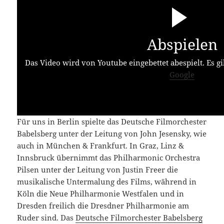
Abspielen
Das Video wird von Youtube eingebettet abespielt. Es gi
Google
Für uns in Berlin spielte das Deutsche Filmorchester
Babelsberg unter der Leitung von John Jesensky, wie
auch in München & Frankfurt. In Graz, Linz &
Innsbruck übernimmt das Philharmonic Orchestra
Pilsen unter der Leitung von Justin Freer die
musikalische Untermalung des Films, während in
Köln die Neue Philharmonie Westfalen und in
Dresden freilich die Dresdner Philharmonie am
Ruder sind. Das
Deutsche Filmorchester Babelsberg