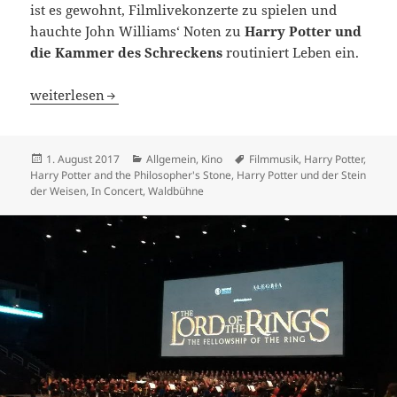
ist es gewohnt, Filmlivekonzerte zu spielen und
hauchte John Williams‘ Noten zu
Harry Potter und
die Kammer des Schreckens
routiniert Leben ein.
Harry Potter und der Stein der Weisen … in Concert
weiterlesen
Veröffentlicht
Kategorien
Schlagwörter
1. August 2017
Allgemein
,
Kino
Filmmusik
,
Harry Potter
,
am
Harry Potter and the Philosopher's Stone
,
Harry Potter und der Stein
der Weisen
,
In Concert
,
Waldbühne