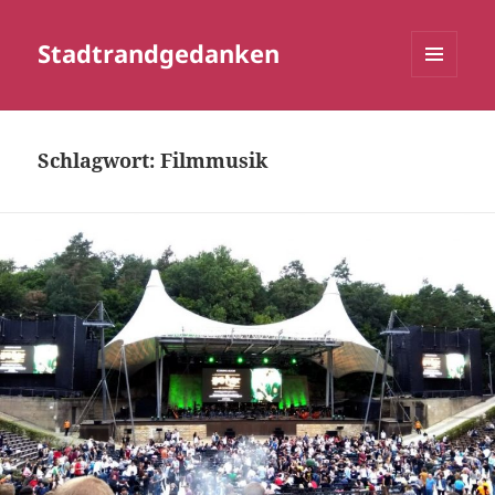
Stadtrandgedanken
MENÜ
UND
WIDGETS
Schlagwort:
Filmmusik