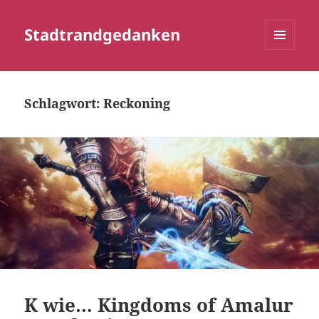
Stadtrandgedanken
MENÜ
UND
WIDGETS
Schlagwort:
Reckoning
K wie… Kingdoms of Amalur