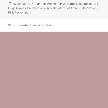
Veröffentlicht
Kategorien
Schlagwörter
26. Januar 2014
Spielereien
26 Games
,
38 Studios
,
Big
am
Huge Games
,
EA
,
Electronic Arts
,
Kingdoms of Amalur
,
PlayStation
,
PS3
,
Reckoning
Stolz präsentiert von WordPress