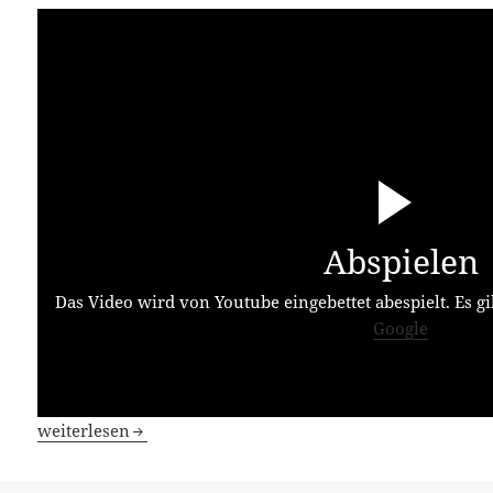
Abspielen
Das Video wird von Youtube eingebettet abespielt. Es gi
Google
K wie… Kingdoms of Amalur – Reckoning
weiterlesen