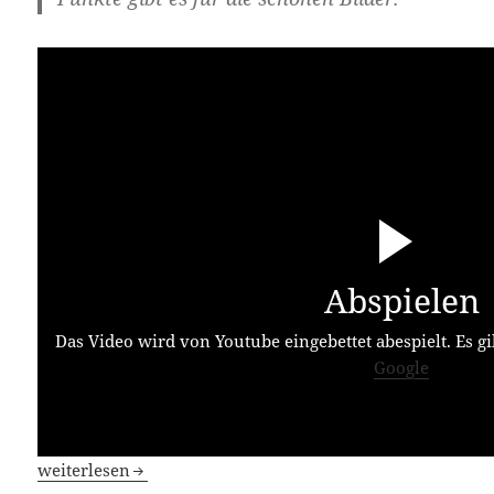
Abspielen
Das Video wird von Youtube eingebettet abespielt. Es gi
Google
Das war der März und seine Filme
weiterlesen