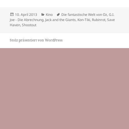
Veröffentlicht
Kategorien
Schlagwörter
10. April 2013
Kino
Die fantastische Welt von Oz
,
G.I.
am
Joe - Die Abrechnung
,
Jack and the Giants
,
Kon-Tiki
,
Rubinrot
,
Save
Haven
,
Shootout
Stolz präsentiert von WordPress