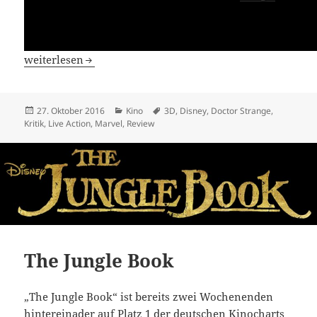
Marvel’s Doctor Strange
weiterlesen
Veröffentlicht
Kategorien
Schlagwörter
27. Oktober 2016
Kino
3D
,
Disney
,
Doctor Strange
,
am
Kritik
,
Live Action
,
Marvel
,
Review
The Jungle Book
„The Jungle Book“ ist bereits zwei Wochenenden
hintereinader auf Platz 1 der deutschen Kinocharts