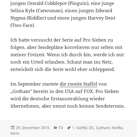
jungen Oswald Cobblepot (Pinguin), eine junge
Selina Kyle (Catwoman), einen jungen Edward
Nygma (Riddler) und einen jungen Harvey Dent
(Two-Face).
Ich hatte versuscht der Serie auf Pro Sieben zu
folgen, aber Sendepläne korrelieren nur selten mit
meiner Freizeit. Wenn ich durch bin, werde ich mir
noch ein Urteil erlauben. Schaut man ins Netz,
entwickelt sich die Serie wohl eher schleppend.
Im September startete
die zweite Staffel
von
„Gotham“ bereits in den USA auf FOX. Pro Sieben
wird die deutsche Erstausstrahlung wieder
übernehmen, aber nennt noch keinen Sendetermin.
Veröffentlicht
Kategorien
Schlagwörter
29. Dezember 2015
TV
1. Staffel
,
DC
,
Gotham
,
Netflix
,
am
Serie