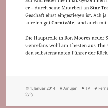
auf ABC leider nie hinausgekommen is
er – durch seine Mitarbeit an
Star Tr
Geschäft einst eingestiegen ist. Ach j
kurzlebige)
Carnivàle
, sind auch mi
Die Hauptrolle in Ron Moores neuer Se
Genrefans wohl am Ehesten aus
The 
den selbsternannten Führer der Rückk
Veröffentlicht
Autor
Kategorien
Schl
4. Januar 2014
Amujan
TV
Fern
am
SyFy