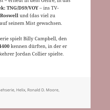
t – erneut in dem Genre, in das
ek: TNG/DS9/VOY
– ins TV-
a
Roswell
und (das viel zu
t auf seinem Mist gewachsen.
rie spielt Billy Campbell, den
4400
kennen dürften, in der er
ehrer Jordan Collier spielte.
agwörter
sehserie
,
Helix
,
Ronald D. Moore
,