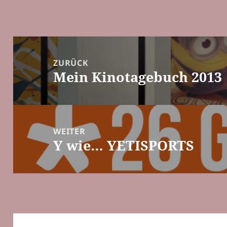
Beitragsnavigation
ZURÜCK
Mein Kinotagebuch 2013
Vorheriger
Beitrag:
WEITER
Y wie… YETISPORTS
Nächster
Beitrag: