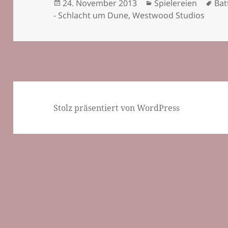
Veröffentlicht
Kategorien
Sch
24. November 2013
Spielereien
Bat
am
- Schlacht um Dune
,
Westwood Studios
Stolz präsentiert von WordPress