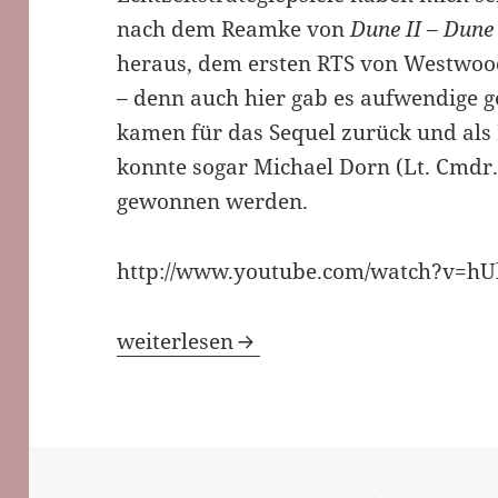
nach dem Reamke von
Dune II
–
Dune
heraus, dem ersten RTS von Westwood
– denn auch hier gab es aufwendige 
kamen für das Sequel zurück und als 
konnte sogar Michael Dorn (Lt. Cmdr
gewonnen werden.
http://www.youtube.com/watch?v=h
E wie… Emperor – Schlacht um Dune
weiterlesen