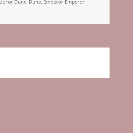
lagwörter
tle for Dune
,
Dune
,
Emperor
,
Emperor