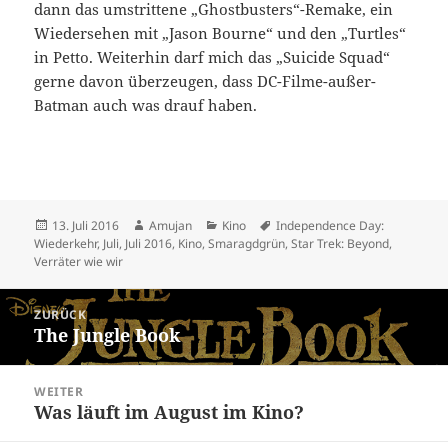
dann das umstrittene „Ghostbusters“-Remake, ein
Wiedersehen mit „Jason Bourne“ und den „Turtles“
in Petto. Weiterhin darf mich das „Suicide Squad“
gerne davon überzeugen, dass DC-Filme-außer-
Batman auch was drauf haben.
Veröffentlicht
Autor
Kategorien
Schlagwörter
13. Juli 2016
Amujan
Kino
Independence Day:
am
Wiederkehr
,
Juli
,
Juli 2016
,
Kino
,
Smaragdgrün
,
Star Trek: Beyond
,
Verräter wie wir
Beitragsnavigation
ZURÜCK
The Jungle Book
Vorheriger
Beitrag:
WEITER
Was läuft im August im Kino?
Nächster
Beitrag: