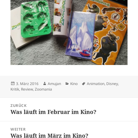
Veröffentlicht
Autor
Kategorien
Schlagwörter
3. März 2016
Amujan
Kino
Animation
,
Disney
,
am
Kritik
,
Review
,
Zoomania
Beitragsnavigation
ZURÜCK
Was läuft im Februar im Kino?
Vorheriger
Beitrag:
WEITER
Was läuft im März im Kino?
Nächster