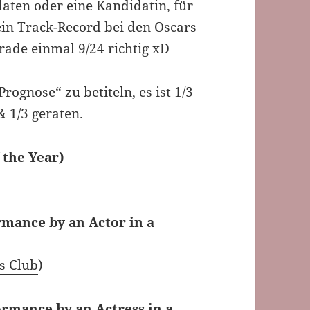
aten oder eine Kandidatin, für
ein Track-Record bei den Oscars
rade einmal 9/24 richtig xD
Prognose“ zu betiteln, es ist 1/3
 1/3 geraten.
 the Year)
rmance by an Actor in a
s Club
)
ormance by an Actress in a