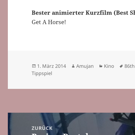
Bester animierter Kurzfilm (Best S
Get A Horse!
Veröffentlicht
Autor
Kategorien
Schl
1. März 2014
Amujan
Kino
86t
am
Tippspiel
Beitragsnavigation
ZURÜCK