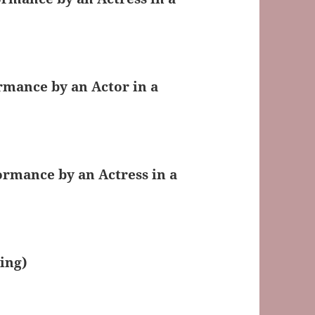
rmance by an Actor in a
ormance by an Actress in a
ing)