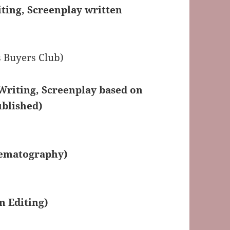
ting, Screenplay written
s Buyers Club)
Writing, Screenplay based on
ublished)
nematography)
m Editing)