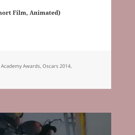
hort Film, Animated)
agwörter
h Academy Awards
,
Oscars 2014
,